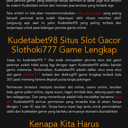
para pecinta game yang awalnya hanya bermain di darat juga ikut beralih
ke sistem Kudetabet online dan mencari jasa taruhan yang terbaik saja.
Para artikel ini kita akan merekomendasikan
zona slot terbaik
yang paling
banyak peminat serta sudah dipercayai oleh ribuan member aktif.
Langsung saja saat ini yaitu Kudetabet98 yang paling terbaik dan
terpercaya untuk para kalangan pecinta game online.
Kudetabet98 Situs Slot Gacor
Slothoki777 Game Lengkap
Siapa itu kudetabet98 ? Jika anda merupakan pecinta situs slot gacor
pastinya sudah tidak asing lagi dengan agen Kudetabet98 selaku bandar
game indonesia. Perkenalkan, Kudetabet98 adalah daftar situs zona situs
slot gacor
slothoki777
terbaik dan slotking99 game lengkap terbaik bola
365 pasti menang karena deposit pulsa tanpa potongan.
Permainan tersebut meliputi taruhan slot online, casino online, taruhan
bola, game poker online, capsa susun, togel, tembak ikan, sabung ayam dan
lain sebagainya. Dan yang menariknya adalah bila mendaftar bersama
situs
slot
Kudetabet98 semua permainan yang tersedia bisa di akses hanya
dengan 1 user ID saja loh. Tanpa harus repot lagi serta untuk pemindahan
saldo dari kudetabet game yang berlaku semuanya otomatis dipindahkan.
Kenapa Kita Harus