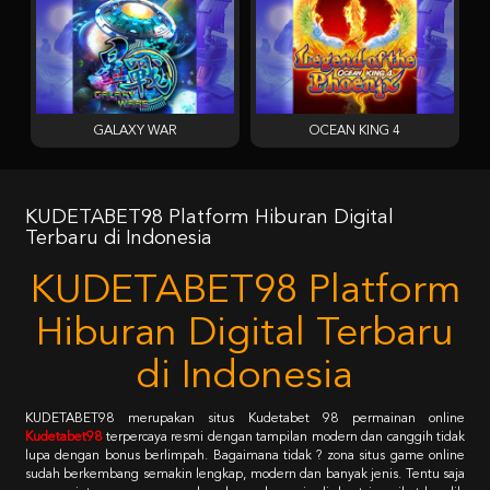
GALAXY WAR
OCEAN KING 4
KUDETABET98 Platform Hiburan Digital
Terbaru di Indonesia
KUDETABET98 Platform
Hiburan Digital Terbaru
di Indonesia
KUDETABET98 merupakan situs Kudetabet 98 permainan online
Kudetabet98
terpercaya resmi dengan tampilan modern dan canggih tidak
lupa dengan bonus berlimpah. Bagaimana tidak ? zona situs game online
sudah berkembang semakin lengkap, modern dan banyak jenis. Tentu saja