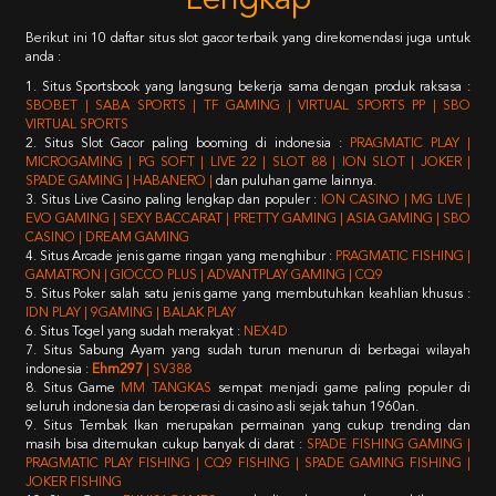
Berikut ini 10 daftar situs slot gacor terbaik yang direkomendasi juga untuk
anda :
1. Situs Sportsbook yang langsung bekerja sama dengan produk raksasa :
SBOBET | SABA SPORTS | TF GAMING | VIRTUAL SPORTS PP | SBO
VIRTUAL SPORTS
2. Situs Slot Gacor paling booming di indonesia :
PRAGMATIC PLAY |
MICROGAMING | PG SOFT | LIVE 22 | SLOT 88 | ION SLOT | JOKER |
SPADE GAMING | HABANERO |
dan puluhan game lainnya.
3. Situs Live Casino paling lengkap dan populer :
ION CASINO | MG LIVE |
EVO GAMING | SEXY BACCARAT | PRETTY GAMING | ASIA GAMING | SBO
CASINO | DREAM GAMING
4. Situs Arcade jenis game ringan yang menghibur :
PRAGMATIC FISHING |
GAMATRON | GIOCCO PLUS | ADVANTPLAY GAMING | CQ9
5. Situs Poker salah satu jenis game yang membutuhkan keahlian khusus :
IDN PLAY | 9GAMING | BALAK PLAY
6. Situs Togel yang sudah merakyat :
NEX4D
7. Situs Sabung Ayam yang sudah turun menurun di berbagai wilayah
indonesia :
Ehm297
| SV388
8. Situs Game
MM TANGKAS
sempat menjadi game paling populer di
seluruh indonesia dan beroperasi di casino asli sejak tahun 1960an.
9. Situs Tembak Ikan merupakan permainan yang cukup trending dan
masih bisa ditemukan cukup banyak di darat :
SPADE FISHING GAMING |
PRAGMATIC PLAY FISHING | CQ9 FISHING | SPADE GAMING FISHING |
JOKER FISHING