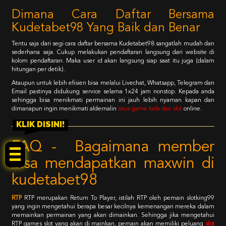
Dimana Cara Daftar Bersama
Kudetabet98 Yang Baik dan Benar
Tentu saja dari segi cara daftar bersama Kudetabet98 sangatlah mudah dan
sederhana saja. Cukup melakukan pendaftaran langsung dari website di
kolom pendaftaran. Maka user id akan langsung siap saat itu juga (dalam
hitungan per detik).
Ataupun untuk lebih efisien bisa melalui Livechat, Whatsapp, Telegram dan
Email pastinya didukung service selama 1x24 jam nonstop. Kepada anda
sehingga bisa menikmati permainan ini jauh lebih nyaman kapan dan
dimanapun ingin menikmati aldernalin
situs game bola dan slot
online.
KLIK DISINI!
FAQ - Bagaimana member
bisa mendapatkan maxwin di
kudetabet98
RTP
RTP merupakan Return To Player, istilah RTP oleh pemain slotking99
yang ingin mengetahui berapa besar kecilnya kemenangan mereka dalam
memainkan permainan yang akan dimainkan. Sehingga jika mengetahui
RTP games slot yang akan di mainkan, pemain akan memiliki peluang
slot