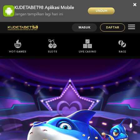
×
KUDETABET98 Aplikasi Mobile
UNDUH
Jangan tampilkan lagi hari ini
MASUK
DAFTAR
HOT GAMES
SLOTS
LIVE CASINO
RACE
;;