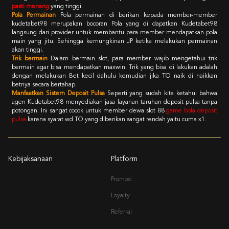
pasti menang
yang tinggi.
Pola Permainan
Pola permainan di berikan kepada member-member
kudetabet98 merupakan bocoran Pola yang di dapatkan Kudetabet98
langsung dari provider untuk membantu para member mendapatkan pola
main yang jitu. Sehingga kemungkinan JP ketika melakukan permainan
akan tinggi.
Trik bermain
Dalam bermain slot, para member wajib mengetahui trik
bermain agar bisa mendapatkan maxwin. Trik yang bisa di lakukan adalah
dengan melakukan Bet kecil dahulu kemudian jika TO naik di naikkan
betnya secara bertahap.
Manfaatkan Sistem Deposit Pulsa
Seperti yang sudah kita ketahui bahwa
agen Kudetabet98 menyediakan jasa layanan taruhan deposit pulsa tanpa
potongan. Ini sangat cocok untuk member dewa slot 88
game bola deposit
pulsa
karena syarat wd TO yang diberikan sangat rendah yaitu cuma x1.
Kebijaksanaan
Platform
Promosi
Loyalty
Referral