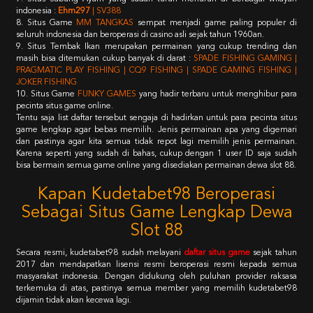
indonesia :
Ehm297
| SV388
8. Situs Game
MM TANGKAS
sempat menjadi game paling populer di
seluruh indonesia dan beroperasi di casino asli sejak tahun 1960an.
9. Situs Tembak Ikan merupakan permainan yang cukup trending dan
masih bisa ditemukan cukup banyak di darat :
SPADE FISHING GAMING |
PRAGMATIC PLAY FISHING | CQ9 FISHING | SPADE GAMING FISHING |
JOKER FISHING
10. Situs Game
FUNKY GAMES
yang hadir terbaru untuk menghibur para
pecinta situs game online.
Tentu saja list daftar tersebut sengaja di hadirkan untuk para pecinta situs
game lengkap agar bebas memilih. Jenis permainan apa yang digemari
dan pastinya agar kita semua tidak repot lagi memilih jenis permainan.
Karena seperti yang sudah di bahas, cukup dengan 1 user ID saja sudah
bisa bermain semua game online yang disediakan permainan dewa slot 88.
Kapan Kudetabet98 Beroperasi
Sebagai Situs Game Lengkap Dewa
Slot 88
Secara resmi, kudetabet98 sudah melayani
daftar situs game
sejak tahun
2017 dan mendapatkan lisensi resmi beroperasi resmi kepada semua
masyarakat indonesia. Dengan didukung oleh puluhan provider raksasa
terkemuka di atas, pastinya semua member yang memilih kudetabet98
dijamin tidak akan kecewa lagi.