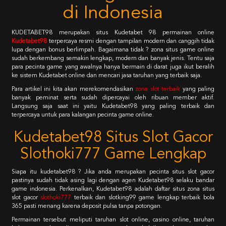
di Indonesia
KUDETABET98 merupakan situs Kudetabet 98 permainan online
Kudetabet98
terpercaya resmi dengan tampilan modern dan canggih tidak
lupa dengan bonus berlimpah. Bagaimana tidak ? zona situs game online
sudah berkembang semakin lengkap, modern dan banyak jenis. Tentu saja
para pecinta game yang awalnya hanya bermain di darat juga ikut beralih
ke sistem Kudetabet online dan mencari jasa taruhan yang terbaik saja.
Para artikel ini kita akan merekomendasikan
zona slot terbaik
yang paling
banyak peminat serta sudah dipercayai oleh ribuan member aktif.
Langsung saja saat ini yaitu Kudetabet98 yang paling terbaik dan
terpercaya untuk para kalangan pecinta game online.
Kudetabet98 Situs Slot Gacor
Slothoki777 Game Lengkap
Siapa itu kudetabet98 ? Jika anda merupakan pecinta situs slot gacor
pastinya sudah tidak asing lagi dengan agen Kudetabet98 selaku bandar
game indonesia. Perkenalkan, Kudetabet98 adalah daftar situs zona situs
slot gacor
slothoki777
terbaik dan slotking99 game lengkap terbaik bola
365 pasti menang karena deposit pulsa tanpa potongan.
Permainan tersebut meliputi taruhan slot online, casino online, taruhan