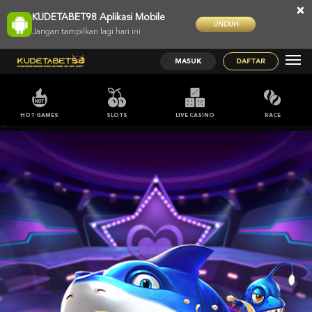
×
KUDETABET98 Aplikasi Mobile
UNDUH
Jangan tampilkan lagi hari ini
MASUK
DAFTAR
HOT GAMES
SLOTS
LIVE CASINO
RACE
;;