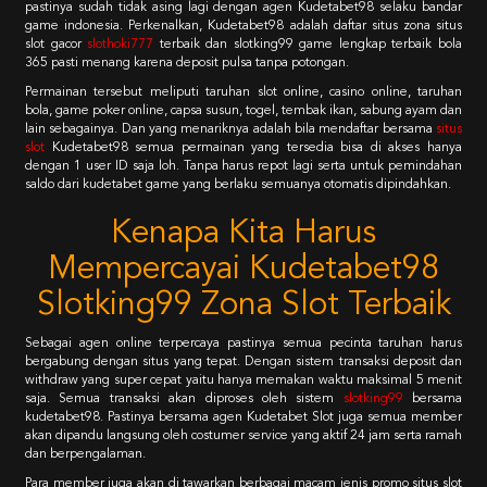
pastinya sudah tidak asing lagi dengan agen Kudetabet98 selaku bandar
game indonesia. Perkenalkan, Kudetabet98 adalah daftar situs zona situs
slot gacor
slothoki777
terbaik dan slotking99 game lengkap terbaik bola
365 pasti menang karena deposit pulsa tanpa potongan.
Permainan tersebut meliputi taruhan slot online, casino online, taruhan
bola, game poker online, capsa susun, togel, tembak ikan, sabung ayam dan
lain sebagainya. Dan yang menariknya adalah bila mendaftar bersama
situs
slot
Kudetabet98 semua permainan yang tersedia bisa di akses hanya
dengan 1 user ID saja loh. Tanpa harus repot lagi serta untuk pemindahan
saldo dari kudetabet game yang berlaku semuanya otomatis dipindahkan.
Kenapa Kita Harus
Mempercayai Kudetabet98
Slotking99 Zona Slot Terbaik
Sebagai agen online terpercaya pastinya semua pecinta taruhan harus
bergabung dengan situs yang tepat. Dengan sistem transaksi deposit dan
withdraw yang super cepat yaitu hanya memakan waktu maksimal 5 menit
saja. Semua transaksi akan diproses oleh sistem
slotking99
bersama
kudetabet98. Pastinya bersama agen Kudetabet Slot juga semua member
akan dipandu langsung oleh costumer service yang aktif 24 jam serta ramah
dan berpengalaman.
Para member juga akan di tawarkan berbagai macam jenis promo situs slot