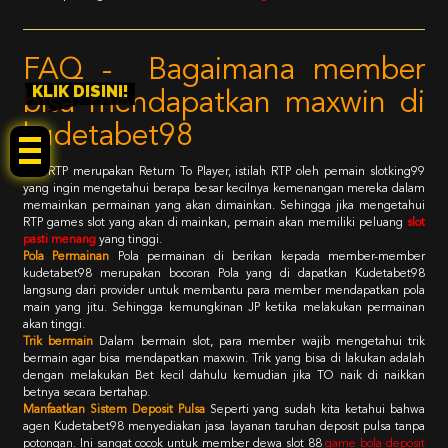
FAQ - Bagaimana member
KLIK DISINI!
bisa mendapatkan maxwin di
kudetabet98
RTP
RTP merupakan Return To Player, istilah RTP oleh pemain slotking99
yang ingin mengetahui berapa besar kecilnya kemenangan mereka dalam
memainkan permainan yang akan dimainkan. Sehingga jika mengetahui
RTP games slot yang akan di mainkan, pemain akan memiliki peluang
slot
pasti menang
yang tinggi.
Pola Permainan
Pola permainan di berikan kepada member-member
kudetabet98 merupakan bocoran Pola yang di dapatkan Kudetabet98
langsung dari provider untuk membantu para member mendapatkan pola
main yang jitu. Sehingga kemungkinan JP ketika melakukan permainan
akan tinggi.
Trik bermain
Dalam bermain slot, para member wajib mengetahui trik
bermain agar bisa mendapatkan maxwin. Trik yang bisa di lakukan adalah
dengan melakukan Bet kecil dahulu kemudian jika TO naik di naikkan
betnya secara bertahap.
Manfaatkan Sistem Deposit Pulsa
Seperti yang sudah kita ketahui bahwa
agen Kudetabet98 menyediakan jasa layanan taruhan deposit pulsa tanpa
potongan. Ini sangat cocok untuk member dewa slot 88
game bola deposit