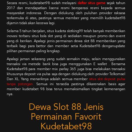
Secara resmi, kudetabet98 sudah melayani
daftar situs game
sejak tahun
2017 dan mendapatkan lisensi resmi beroperasi resmi kepada semua
masyarakat indonesia. Dengan didukung oleh puluhan provider raksasa
terkemuka di atas, pastinya semua member yang memilih kudetabet98
dijamin tidak akan kecewa lagi.
Selama 5 tahun berjalan, situs kudeta slotking99 telah banyak memberikan
inovasi terbaru situs bola slot yang di sediakan maupun promo dan event
yang di berikan. Apalagi jenis permainan dewa slot 88 memberikan yang
terbaik bagi para bettor dan member setia Kudetabet98 denganupdate
pilihan permainan paling lengkap.
Apalagi jaman sekarang yang sudah semakin maju, selain menggunakan
transaksi via metode bank bisa juga menggunakan E wallet . Bersama
Kudetabet98 para member mix parlay 365 juga bisa melakukan transaksi
khususnya deposit via pulsa saja dengan didukung oleh provider Telkomsel
Dan XL. Yang menariknya adalah semua member
situs slot deposit pulsa
tanpa potongan
.
Semua ini tersedia pastinya dikarenakan basis agar
member kudetabet 98 bisa terus memaksimalkan tingkat kemenangan
nya.
Dewa Slot 88 Jenis
Permainan Favorit
Kudetabet98