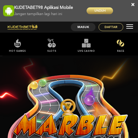
×
KUDETABET98 Aplikasi Mobile
UNDUH
Jangan tampilkan lagi hari ini
MASUK
DAFTAR
HOT GAMES
SLOTS
LIVE CASINO
RACE
;;