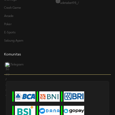
udetabet98_/
Crash Game
Arcade
Poker
E-Sports
Sabung Ayam
Komunitas
Telegram