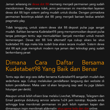
Jaman sekarang ini
dewa slot 88
memang menjadi permainan yang sudah
mendominasi. Bagaimana tidak, jenis permainan ini memberikan layanan
dewa slot 88 login sistem paling mudah untuk dicoba. Dengan primadona
permainan favoritnya adalah slot 88 yang menjadi barisan kedua setelah
pragmatic play.
Tidak tanggung, untuk sistem dewa slot 88 deposit pulsa juga sangat
mudah. Bahkan bersama Kudetabet98 yang mempromosikan deposit pulsa
tanpa potongan tentu saja memudahkan banyak member untuk meraih
kemenangan. Dewa slot 88 link alternatif nya cukup akses ke situs
kudetabet 98 saja maka kita sudah bisa akses secara mudah. Sistem dewa
slot 88 apk juga mengikuti modern nya jaman dan teknologi yang sudah
berkembang pesat
Dimana Cara Daftar Bersama
Kudetabet98 Yang Baik dan Benar
Tentu saja dari segi cara daftar bersama Kudetabet98 sangatlah mudah dan
sederhana saja. Cukup melakukan pendaftaran langsung dari website di
kolom pendaftaran. Maka user id akan langsung siap saat itu juga (dalam
hitungan per detik).
Ataupun untuk lebih efisien bisa melalui Livechat, Whatsapp, Telegram dan
Email pastinya didukung service selama 1x24 jam nonstop. Kepada anda
sehingga bisa menikmati permainan ini jauh lebih nyaman kapan dan
dimanapun ingin menikmati aldernalin
situs game bola dan slot
online.