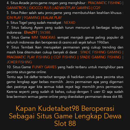
4. Situs Arcade jenis game ringan yang menghibur :
PRAGMATIC FISHING |
GAMATRON | GIOCCO PLUS | ADVANTPLAY GAMING | CQ9
5. Situs Poker salah satu jenis game yang membutuhkan keahlian khusus :
IDN PLAY | 9GAMING | BALAK PLAY
6. Situs Togel yang sudah merakyat :
NEX4D
7. Situs Sabung Ayam yang sudah turun menurun di berbagai wilayah
indonesia :
Ehm297
| SV388
8. Situs Game
MM TANGKAS
sempat menjadi game paling populer di
seluruh indonesia dan beroperasi di casino asli sejak tahun 1960an.
9. Situs Tembak Ikan merupakan permainan yang cukup trending dan
masih bisa ditemukan cukup banyak di darat :
SPADE FISHING GAMING |
PRAGMATIC PLAY FISHING | CQ9 FISHING | SPADE GAMING FISHING |
JOKER FISHING
10. Situs Game
FUNKY GAMES
yang hadir terbaru untuk menghibur para
pecinta situs game online.
Tentu saja list daftar tersebut sengaja di hadirkan untuk para pecinta situs
game lengkap agar bebas memilih. Jenis permainan apa yang digemari
dan pastinya agar kita semua tidak repot lagi memilih jenis permainan.
Karena seperti yang sudah di bahas, cukup dengan 1 user ID saja sudah
bisa bermain semua game online yang disediakan permainan dewa slot 88.
Kapan Kudetabet98 Beroperasi
Sebagai Situs Game Lengkap Dewa
Slot 88