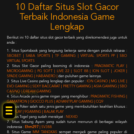
10 Daftar Situs Slot Gacor
Terbaik Indonesia Game
Lengkap
Berikut ini 10 daftar situs slot gacor terbaik yang direkomendasi juga untuk
anda :
1. Situs Sportsbook yang langsung bekerja sama dengan produk raksasa :
SBOBET | SABA SPORTS | TF GAMING | VIRTUAL SPORTS PP | SBO
VIRTUAL SPORTS
2. Situs Slot Gacor paling booming di indonesia :
PRAGMATIC PLAY |
MICROGAMING | PG SOFT | LIVE 22 | SLOT 88 | ION SLOT | JOKER |
SPADE GAMING | HABANERO |
dan puluhan game lainnya.
3. Situs Live Casino paling lengkap dan populer :
ION CASINO | MG LIVE |
EVO GAMING | SEXY BACCARAT | PRETTY GAMING | ASIA GAMING | SBO
CASINO | DREAM GAMING
KLIK DISINI!
4. Situs Arcade jenis game ringan yang menghibur :
PRAGMATIC FISHING |
GAMATRON | GIOCCO PLUS | ADVANTPLAY GAMING | CQ9
5. Situs Poker salah satu jenis game yang membutuhkan keahlian khusus :
IDN PLAY | 9GAMING | BALAK PLAY
6. Situs Togel yang sudah merakyat :
NEX4D
7. Situs Sabung Ayam yang sudah turun menurun di berbagai wilayah
indonesia :
Ehm297
| SV388
8. Situs Game
MM TANGKAS
sempat menjadi game paling populer di