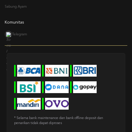
Sabung Ayam
Komunitas
Telegram
* Selama bank maintenance dan bank offline deposit dan
penarikan tidak dapat diproses