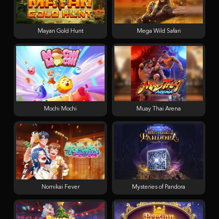
Mayan Gold Hunt
Mega Wild Safari
Mochi Mochi
Muay Thai Arena
Nomikai Fever
Mysteries of Pandora