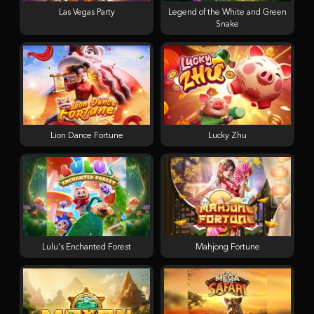
Las Vegas Party
Legend of the White and Green
Snake
Lion Dance Fortune
Lucky Zhu
Lulu's Enchanted Forest
Mahjong Fortune