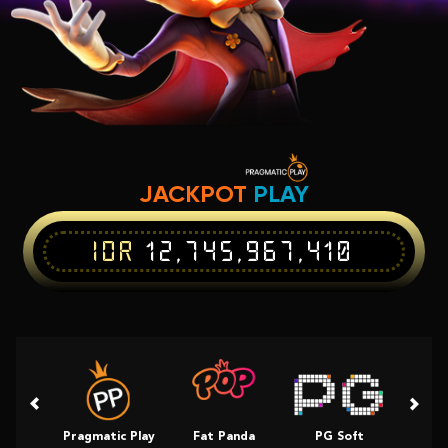
JACKPOT
PLAY
IDR
12,745,967,410
Pragmatic Play
Fat Panda
PG Soft
Slot