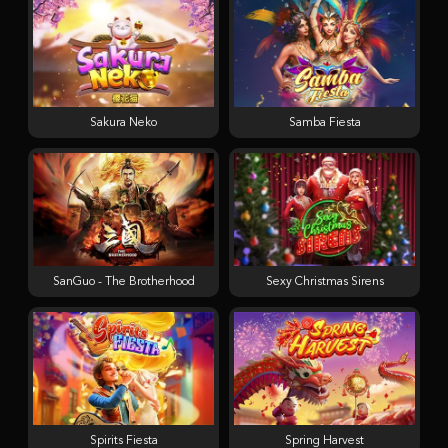
Sakura Neko
Samba Fiesta
SanGuo - The Brotherhood
Sexy Christmas Sirens
Spirits Fiesta
Spring Harvest