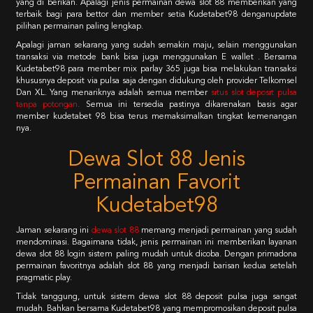
yang di berikan. Apalagi jenis permainan dewa slot 88 memberikan yang
terbaik bagi para bettor dan member setia Kudetabet98 denganupdate
pilihan permainan paling lengkap.
Apalagi jaman sekarang yang sudah semakin maju, selain menggunakan
transaksi via metode bank bisa juga menggunakan E wallet . Bersama
Kudetabet98 para member mix parlay 365 juga bisa melakukan transaksi
khususnya deposit via pulsa saja dengan didukung oleh provider Telkomsel
Dan XL. Yang menariknya adalah semua member
situs slot deposit pulsa
tanpa potongan
.
Semua ini tersedia pastinya dikarenakan basis agar
member kudetabet 98 bisa terus memaksimalkan tingkat kemenangan
nya.
Dewa Slot 88 Jenis
Permainan Favorit
Kudetabet98
Jaman sekarang ini
dewa slot 88
memang menjadi permainan yang sudah
mendominasi. Bagaimana tidak, jenis permainan ini memberikan layanan
dewa slot 88 login sistem paling mudah untuk dicoba. Dengan primadona
permainan favoritnya adalah slot 88 yang menjadi barisan kedua setelah
pragmatic play.
Tidak tanggung, untuk sistem dewa slot 88 deposit pulsa juga sangat
mudah. Bahkan bersama Kudetabet98 yang mempromosikan deposit pulsa