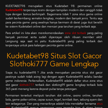
KUDETABET98 merupakan situs Kudetabet 98 permainan online
Kudetabet98
terpercaya resmi dengan tampilan modern dan canggih tidak
lupa dengan bonus berlimpah. Bagaimana tidak ? zona situs game online
sudah berkembang semakin lengkap, modern dan banyak jenis. Tentu saja
para pecinta game yang awalnya hanya bermain di darat juga ikut beralih
ke sistem Kudetabet online dan mencari jasa taruhan yang terbaik saja.
Para artikel ini kita akan merekomendasikan
zona slot terbaik
yang paling
banyak peminat serta sudah dipercayai oleh ribuan member aktif.
Langsung saja saat ini yaitu Kudetabet98 yang paling terbaik dan
terpercaya untuk para kalangan pecinta game online.
Kudetabet98 Situs Slot Gacor
Slothoki777 Game Lengkap
Siapa itu kudetabet98 ? Jika anda merupakan pecinta situs slot gacor
pastinya sudah tidak asing lagi dengan agen Kudetabet98 selaku bandar
game indonesia. Perkenalkan, Kudetabet98 adalah daftar situs zona situs
slot gacor
slothoki777
terbaik dan slotking99 game lengkap terbaik bola
365 pasti menang karena deposit pulsa tanpa potongan.
Permainan tersebut meliputi taruhan slot online, casino online, taruhan
bola, game poker online, capsa susun, togel, tembak ikan, sabung ayam dan
lain sebagainya. Dan yang menariknya adalah bila mendaftar bersama
situs