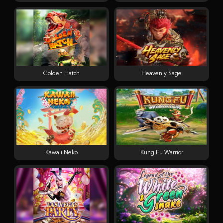
Golden Hatch
Heavenly Sage
Kawaii Neko
Kung Fu Warrior