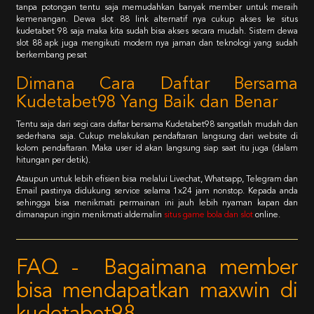
tanpa potongan tentu saja memudahkan banyak member untuk meraih
kemenangan. Dewa slot 88 link alternatif nya cukup akses ke situs
kudetabet 98 saja maka kita sudah bisa akses secara mudah. Sistem dewa
slot 88 apk juga mengikuti modern nya jaman dan teknologi yang sudah
berkembang pesat
Dimana Cara Daftar Bersama
Kudetabet98 Yang Baik dan Benar
Tentu saja dari segi cara daftar bersama Kudetabet98 sangatlah mudah dan
sederhana saja. Cukup melakukan pendaftaran langsung dari website di
kolom pendaftaran. Maka user id akan langsung siap saat itu juga (dalam
hitungan per detik).
Ataupun untuk lebih efisien bisa melalui Livechat, Whatsapp, Telegram dan
Email pastinya didukung service selama 1x24 jam nonstop. Kepada anda
sehingga bisa menikmati permainan ini jauh lebih nyaman kapan dan
dimanapun ingin menikmati aldernalin
situs game bola dan slot
online.
FAQ - Bagaimana member
bisa mendapatkan maxwin di