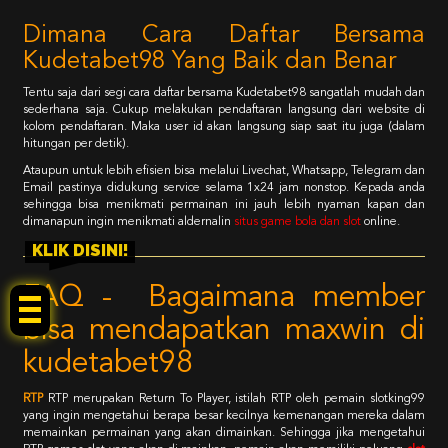
Dimana Cara Daftar Bersama
Kudetabet98 Yang Baik dan Benar
Tentu saja dari segi cara daftar bersama Kudetabet98 sangatlah mudah dan
sederhana saja. Cukup melakukan pendaftaran langsung dari website di
kolom pendaftaran. Maka user id akan langsung siap saat itu juga (dalam
hitungan per detik).
Ataupun untuk lebih efisien bisa melalui Livechat, Whatsapp, Telegram dan
Email pastinya didukung service selama 1x24 jam nonstop. Kepada anda
sehingga bisa menikmati permainan ini jauh lebih nyaman kapan dan
dimanapun ingin menikmati aldernalin
situs game bola dan slot
online.
KLIK DISINI!
FAQ - Bagaimana member
bisa mendapatkan maxwin di
kudetabet98
RTP
RTP merupakan Return To Player, istilah RTP oleh pemain slotking99
yang ingin mengetahui berapa besar kecilnya kemenangan mereka dalam
memainkan permainan yang akan dimainkan. Sehingga jika mengetahui