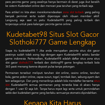
para pecinta game yang awalnya hanya bermain di darat juga ikut beralih
ke sistem Kudetabet online dan mencari jasa taruhan yang terbaik saja.
Para artikel ini kita akan merekomendasikan
zona slot terbaik
yang paling
banyak peminat serta sudah dipercayai oleh ribuan member aktif.
Langsung saja saat ini yaitu Kudetabet98 yang paling terbaik dan
terpercaya untuk para kalangan pecinta game online.
Kudetabet98 Situs Slot Gacor
Slothoki777 Game Lengkap
Siapa itu kudetabet98 ? Jika anda merupakan pecinta situs slot gacor
pastinya sudah tidak asing lagi dengan agen Kudetabet98 selaku bandar
game indonesia. Perkenalkan, Kudetabet98 adalah daftar situs zona situs
slot gacor
slothoki777
terbaik dan slotking99 game lengkap terbaik bola
365 pasti menang karena deposit pulsa tanpa potongan.
Permainan tersebut meliputi taruhan slot online, casino online, taruhan
bola, game poker online, capsa susun, togel, tembak ikan, sabung ayam dan
lain sebagainya. Dan yang menariknya adalah bila mendaftar bersama
situs
slot
Kudetabet98 semua permainan yang tersedia bisa di akses hanya
dengan 1 user ID saja loh. Tanpa harus repot lagi serta untuk pemindahan
saldo dari kudetabet game yang berlaku semuanya otomatis dipindahkan.
Kenapa Kita Harus