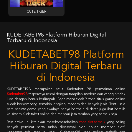
CUTE TIGER
KUDETABET98 Platform Hiburan Digital
Terbaru di Indonesia
KUDETABET98 Platform
Hiburan Digital Terbaru
di Indonesia
KUDETABET98 merupakan situs Kudetabet 98 permainan online
Kudetabet98
terpercaya resmi dengan tampilan modern dan canggih tidak
lupa dengan bonus berlimpah. Bagaimana tidak ? zona situs game online
sudah berkembang semakin lengkap, modern dan banyak jenis. Tentu saja
para pecinta game yang awalnya hanya bermain di darat juga ikut beralih
ke sistem Kudetabet online dan mencari jasa taruhan yang terbaik saja.
Para artikel ini kita akan merekomendasikan
zona slot terbaik
yang paling
banyak peminat serta sudah dipercayai oleh ribuan member aktif.