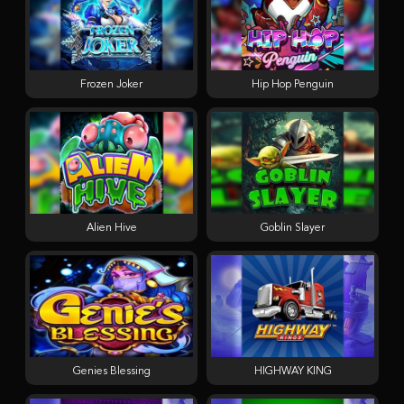
Frozen Joker
Hip Hop Penguin
Alien Hive
Goblin Slayer
Genies Blessing
HIGHWAY KING