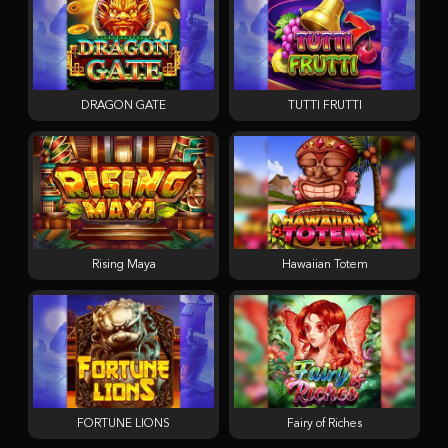
DRAGON GATE
TUTTI FRUTTI
Rising Maya
Hawaiian Totem
FORTUNE LIONS
Fairy of Riches