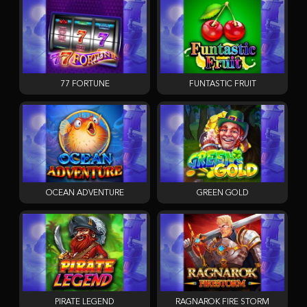
77 FORTUNE
FUNTASTIC FRUIT
OCEAN ADVENTURE
GREEN GOLD
PIRATE LEGEND
RAGNAROK FIRE STORM