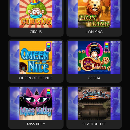
CIRCUS
LION KING
QUEEN OF THE NILE
GEISHA
MISS KITTY
SILVER BULLET