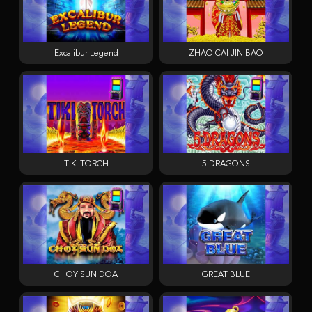
Excalibur Legend
ZHAO CAI JIN BAO
TIKI TORCH
5 DRAGONS
CHOY SUN DOA
GREAT BLUE