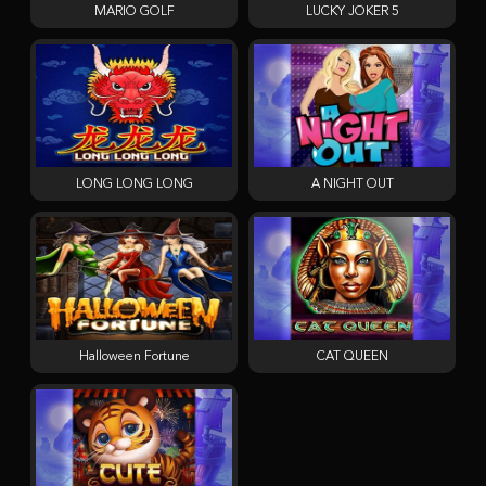
MARIO GOLF
LUCKY JOKER 5
LONG LONG LONG
A NIGHT OUT
Halloween Fortune
CAT QUEEN