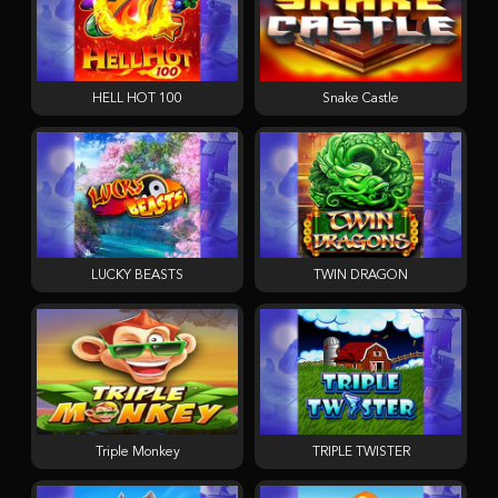
HELL HOT 100
Snake Castle
LUCKY BEASTS
TWIN DRAGON
Triple Monkey
TRIPLE TWISTER