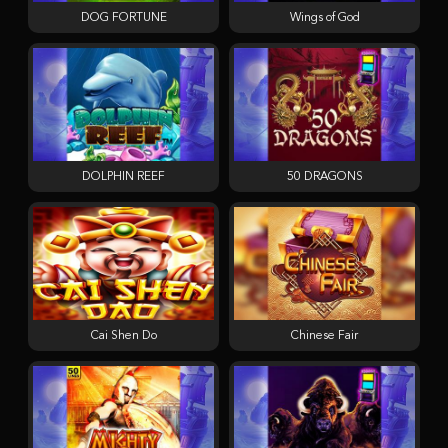
DOG FORTUNE
Wings of God
DOLPHIN REEF
50 DRAGONS
Cai Shen Do
Chinese Fair