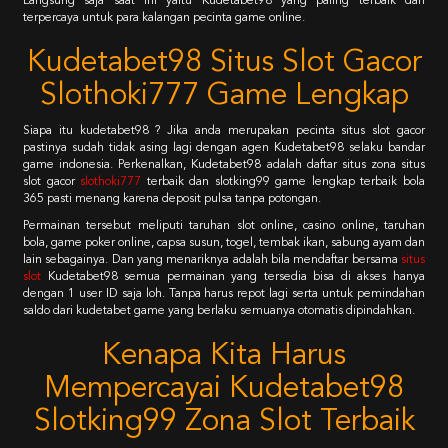
Langsung saja saat ini yaitu Kudetabet98 yang paling terbaik dan
terpercaya untuk para kalangan pecinta game online.
Kudetabet98 Situs Slot Gacor
Slothoki777 Game Lengkap
Siapa itu kudetabet98 ? Jika anda merupakan pecinta situs slot gacor
pastinya sudah tidak asing lagi dengan agen Kudetabet98 selaku bandar
game indonesia. Perkenalkan, Kudetabet98 adalah daftar situs zona situs
slot gacor
slothoki777
terbaik dan slotking99 game lengkap terbaik bola
365 pasti menang karena deposit pulsa tanpa potongan.
Permainan tersebut meliputi taruhan slot online, casino online, taruhan
bola, game poker online, capsa susun, togel, tembak ikan, sabung ayam dan
lain sebagainya. Dan yang menariknya adalah bila mendaftar bersama
situs
slot
Kudetabet98 semua permainan yang tersedia bisa di akses hanya
dengan 1 user ID saja loh. Tanpa harus repot lagi serta untuk pemindahan
saldo dari kudetabet game yang berlaku semuanya otomatis dipindahkan.
Kenapa Kita Harus
Mempercayai Kudetabet98
Slotking99 Zona Slot Terbaik