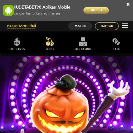
×
KUDETABET98 Aplikasi Mobile
UNDUH
Jangan tampilkan lagi hari ini
MASUK
DAFTAR
HOT GAMES
SLOTS
LIVE CASINO
RACE
;;