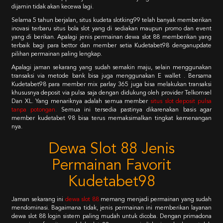
dijamin tidak akan kecewa lagi.
Selama 5 tahun berjalan, situs kudeta slotking99 telah banyak memberikan
inovasi terbaru situs bola slot yang di sediakan maupun promo dan event
yang di berikan. Apalagi jenis permainan dewa slot 88 memberikan yang
terbaik bagi para bettor dan member setia Kudetabet98 denganupdate
pilihan permainan paling lengkap.
Apalagi jaman sekarang yang sudah semakin maju, selain menggunakan
transaksi via metode bank bisa juga menggunakan E wallet . Bersama
Kudetabet98 para member mix parlay 365 juga bisa melakukan transaksi
khususnya deposit via pulsa saja dengan didukung oleh provider Telkomsel
Dan XL. Yang menariknya adalah semua member
situs slot deposit pulsa
tanpa potongan
.
Semua ini tersedia pastinya dikarenakan basis agar
member kudetabet 98 bisa terus memaksimalkan tingkat kemenangan
nya.
Dewa Slot 88 Jenis
Permainan Favorit
Kudetabet98
Jaman sekarang ini
dewa slot 88
memang menjadi permainan yang sudah
mendominasi. Bagaimana tidak, jenis permainan ini memberikan layanan
dewa slot 88 login sistem paling mudah untuk dicoba. Dengan primadona