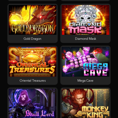
Gold Dragon
Diamond Mask
Oriental Treasures
Mega Cave