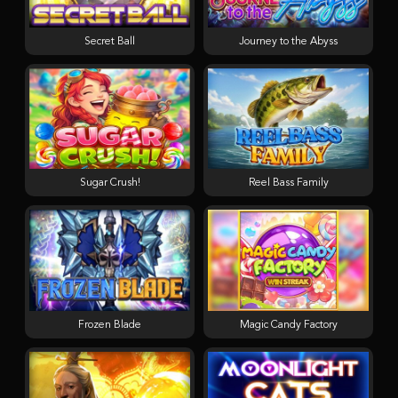
Secret Ball
Journey to the Abyss
Sugar Crush!
Reel Bass Family
Frozen Blade
Magic Candy Factory