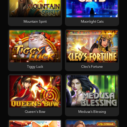
Mountain Spirit
Moonlight Cats
Tiggy Luck
Cleo’s Fortune
Queen's Bow
Medusa’s Blessing