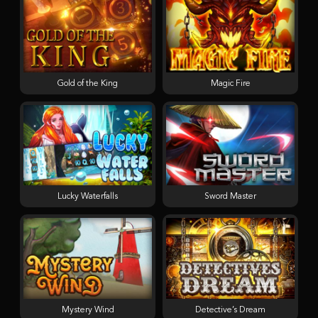
Gold of the King
Magic Fire
Lucky Waterfalls
Sword Master
Mystery Wind
Detective’s Dream