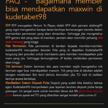
FAQ - Bagaimana member
bisa mendapatkan maxwin di
kudetabet98
RTP
RTP merupakan Return To Player, istilah RTP oleh pemain slotking99
yang ingin mengetahui berapa besar kecilnya kemenangan mereka dalam
memainkan permainan yang akan dimainkan. Sehingga jika mengetahui
RTP games slot yang akan di mainkan, pemain akan memiliki peluang
slot
pasti menang
yang tinggi.
Pola Permainan
Pola permainan di berikan kepada member-member
kudetabet98 merupakan bocoran Pola yang di dapatkan Kudetabet98
langsung dari provider untuk membantu para member mendapatkan pola
main yang jitu. Sehingga kemungkinan JP ketika melakukan permainan
akan tinggi.
Trik bermain
Dalam bermain slot, para member wajib mengetahui trik
bermain agar bisa mendapatkan maxwin. Trik yang bisa di lakukan adalah
dengan melakukan Bet kecil dahulu kemudian jika TO naik di naikkan
betnya secara bertahap.
Manfaatkan Sistem Deposit Pulsa
Seperti yang sudah kita ketahui bahwa
agen Kudetabet98 menyediakan jasa layanan taruhan deposit pulsa tanpa
potongan. Ini sangat cocok untuk member dewa slot 88
game bola deposit
pulsa
karena syarat wd TO yang diberikan sangat rendah yaitu cuma x1.