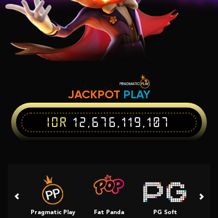
JACKPOT
PLAY
IDR
12,676,119,107
Pragmatic Play
Fat Panda
PG Soft
Slot