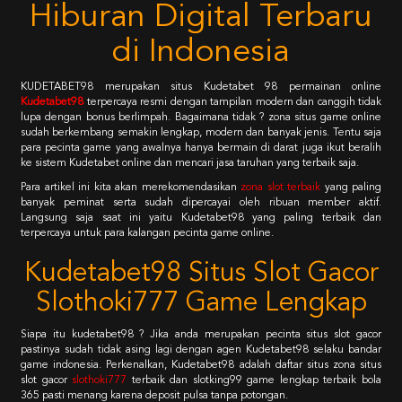
Hiburan Digital Terbaru
di Indonesia
KUDETABET98 merupakan situs Kudetabet 98 permainan online
Kudetabet98
terpercaya resmi dengan tampilan modern dan canggih tidak
lupa dengan bonus berlimpah. Bagaimana tidak ? zona situs game online
sudah berkembang semakin lengkap, modern dan banyak jenis. Tentu saja
para pecinta game yang awalnya hanya bermain di darat juga ikut beralih
ke sistem Kudetabet online dan mencari jasa taruhan yang terbaik saja.
Para artikel ini kita akan merekomendasikan
zona slot terbaik
yang paling
banyak peminat serta sudah dipercayai oleh ribuan member aktif.
Langsung saja saat ini yaitu Kudetabet98 yang paling terbaik dan
terpercaya untuk para kalangan pecinta game online.
Kudetabet98 Situs Slot Gacor
Slothoki777 Game Lengkap
Siapa itu kudetabet98 ? Jika anda merupakan pecinta situs slot gacor
pastinya sudah tidak asing lagi dengan agen Kudetabet98 selaku bandar
game indonesia. Perkenalkan, Kudetabet98 adalah daftar situs zona situs
slot gacor
slothoki777
terbaik dan slotking99 game lengkap terbaik bola
365 pasti menang karena deposit pulsa tanpa potongan.