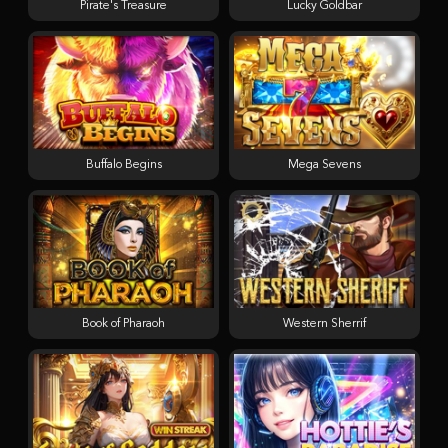
Pirate's Treasure
Lucky Goldbar
Buffalo Begins
Mega Sevens
Book of Pharaoh
Western Sherrif