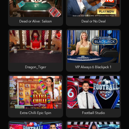
Dead or Alive: Saloon
Deal or No Deal
Dragon_Tiger
VIP Always 6 Blackjack 1
Extra Chilli Epic Spin
Football Studio