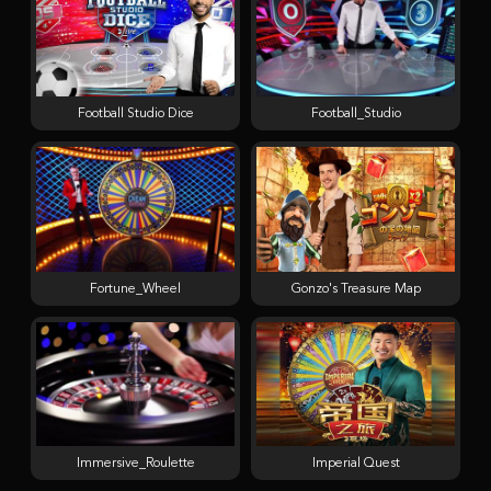
Football Studio Dice
Football_Studio
Fortune_Wheel
Gonzo's Treasure Map
Immersive_Roulette
Imperial Quest