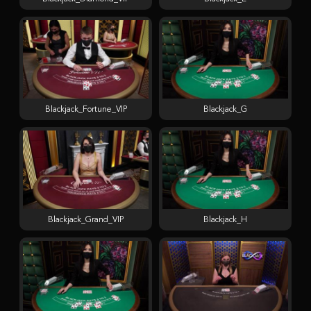
Blackjack_Fortune_VIP
Blackjack_G
Blackjack_Grand_VIP
Blackjack_H