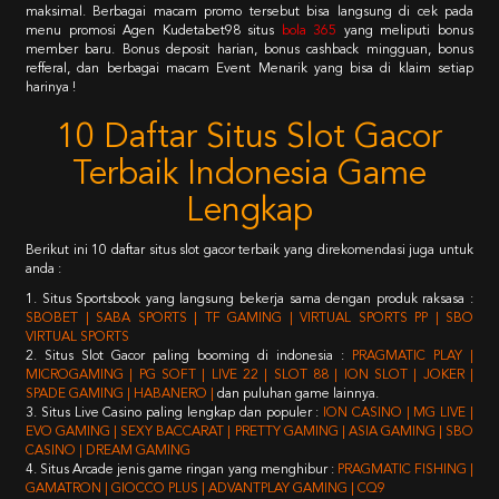
maksimal. Berbagai macam promo tersebut bisa langsung di cek pada
menu promosi Agen Kudetabet98 situs
bola 365
yang meliputi bonus
member baru. Bonus deposit harian, bonus cashback mingguan, bonus
refferal, dan berbagai macam Event Menarik yang bisa di klaim setiap
harinya !
10 Daftar Situs Slot Gacor
Terbaik Indonesia Game
Lengkap
Berikut ini 10 daftar situs slot gacor terbaik yang direkomendasi juga untuk
anda :
1. Situs Sportsbook yang langsung bekerja sama dengan produk raksasa :
SBOBET | SABA SPORTS | TF GAMING | VIRTUAL SPORTS PP | SBO
VIRTUAL SPORTS
2. Situs Slot Gacor paling booming di indonesia :
PRAGMATIC PLAY |
MICROGAMING | PG SOFT | LIVE 22 | SLOT 88 | ION SLOT | JOKER |
SPADE GAMING | HABANERO |
dan puluhan game lainnya.
3. Situs Live Casino paling lengkap dan populer :
ION CASINO | MG LIVE |
EVO GAMING | SEXY BACCARAT | PRETTY GAMING | ASIA GAMING | SBO
CASINO | DREAM GAMING
4. Situs Arcade jenis game ringan yang menghibur :
PRAGMATIC FISHING |
GAMATRON | GIOCCO PLUS | ADVANTPLAY GAMING | CQ9