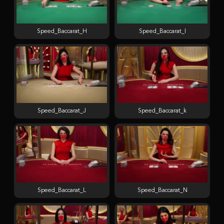
Speed_Baccarat_H
Speed_Baccarat_I
Speed_Baccarat_J
Speed_Baccarat_k
Speed_Baccarat_L
Speed_Baccarat_N