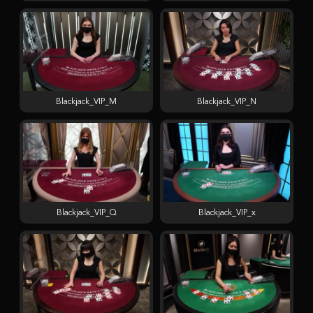
Blackjack_VIP_M
Blackjack_VIP_N
Blackjack_VIP_Q
Blackjack_VIP_x