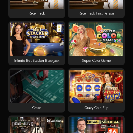
Race Track
Race Track First Person
Infinite Bet Stacker Blackjack
Super Color Game
Craps
Crazy Coin Flip