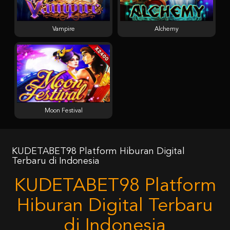
Vampire
Alchemy
Moon Festival
KUDETABET98 Platform Hiburan Digital
Terbaru di Indonesia
KUDETABET98 Platform
Hiburan Digital Terbaru
di Indonesia