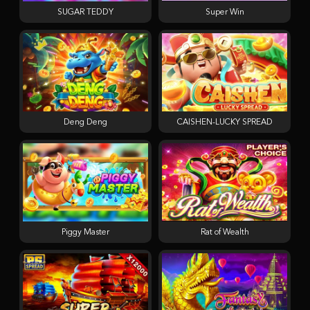
SUGAR TEDDY
Super Win
Deng Deng
CAISHEN-LUCKY SPREAD
Piggy Master
Rat of Wealth