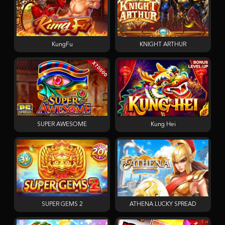
KungFu
KNIGHT ARTHUR
SUPER AWESOME
Kung Hei
SUPER GEMS 2
ATHENA LUCKY SPREAD