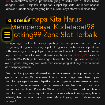
slot
Kudetabet98 semua permainan yang tersedia bisa di akses hanya
dengan 1 user ID saja loh. Tanpa harus repot lagi serta untuk pemindahan
saldo dari kudetabet game yang berlaku semuanya otomatis dipindahkan.
Kenapa Kita Harus
KLIK DISINI!
Mempercayai Kudetabet98
Slotking99 Zona Slot Terbaik
Sebagai agen online terpercaya pastinya semua pecinta taruhan harus
bergabung dengan situs yang tepat. Dengan sistem transaksi deposit dan
withdraw yang super cepat yaitu hanya memakan waktu maksimal 5 menit
saja. Semua transaksi akan diproses oleh sistem
slotking99
bersama
kudetabet98. Pastinya bersama agen Kudetabet Slot juga semua member
akan dipandu langsung oleh costumer service yang aktif 24 jam serta ramah
dan berpengalaman.
Para member juga akan di tawarkan berbagai macam jenis promo situs slot
gacor dan slotking99 indonesia bonus menarik agar membantu para
membernya agar bisa mendapatkan keuntungan serta kemenangan yang
maksimal. Berbagai macam promo tersebut bisa langsung di cek pada
menu promosi Agen Kudetabet98 situs
bola 365
yang meliputi bonus
member baru. Bonus deposit harian, bonus cashback mingguan, bonus
refferal, dan berbagai macam Event Menarik yang bisa di klaim setiap
harinya !