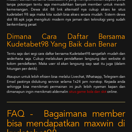
tanpa potongan tentu saja memudahkan banyak member untuk meraih
kemenangan. Dewa slot 88 link alternatif nya cukup akses ke situs
kudetabet 98 saja maka kita sudah bisa akses secara mudah. Sistem dewa
slot 88 apk juga mengikuti modern nya jaman dan teknologi yang sudah
berkembang pesat
Dimana Cara Daftar Bersama
Kudetabet98 Yang Baik dan Benar
Tentu saja dari segi cara daftar bersama Kudetabet98 sangatlah mudah dan
sederhana saja. Cukup melakukan pendaftaran langsung dari website di
kolom pendaftaran. Maka user id akan langsung siap saat itu juga (dalam
hitungan per detik).
Ataupun untuk lebih efisien bisa melalui Livechat, Whatsapp, Telegram dan
Email pastinya didukung service selama 1x24 jam nonstop. Kepada anda
sehingga bisa menikmati permainan ini jauh lebih nyaman kapan dan
dimanapun ingin menikmati aldernalin
situs game bola dan slot
online.
FAQ - Bagaimana member
bisa mendapatkan maxwin di