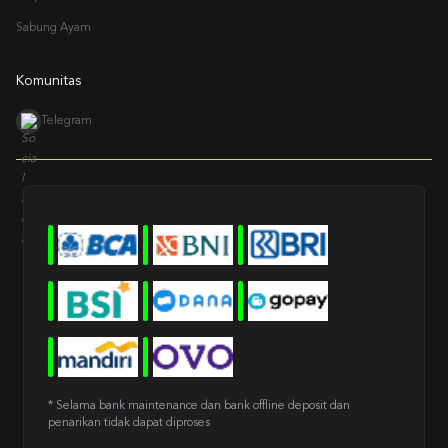
Sabung Ayam
Komunitas
Telegram
* Selama bank maintenance dan bank offline deposit dan
penarikan tidak dapat diproses