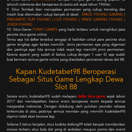
seluruh indonesia dan beroperasi di casino asli sejak tahun 1960an.
9. Situs Tembak Ikan merupakan permainan yang cukup trending dan
masih bisa ditemukan cukup banyak di darat :
SPADE FISHING GAMING |
PRAGMATIC PLAY FISHING | CQ9 FISHING | SPADE GAMING FISHING |
JOKER FISHING
10. Situs Game
FUNKY GAMES
yang hadir terbaru untuk menghibur para
pecinta situs game online.
Tentu saja list daftar tersebut sengaja di hadirkan untuk para pecinta situs
game lengkap agar bebas memilih. Jenis permainan apa yang digemari
dan pastinya agar kita semua tidak repot lagi memilih jenis permainan.
Karena seperti yang sudah di bahas, cukup dengan 1 user ID saja sudah
bisa bermain semua game online yang disediakan permainan dewa slot 88.
Kapan Kudetabet98 Beroperasi
Sebagai Situs Game Lengkap Dewa
Slot 88
Secara resmi, kudetabet98 sudah melayani
daftar situs game
sejak tahun
2017 dan mendapatkan lisensi resmi beroperasi resmi kepada semua
masyarakat indonesia. Dengan didukung oleh puluhan provider raksasa
terkemuka di atas, pastinya semua member yang memilih kudetabet98
dijamin tidak akan kecewa lagi.
Selama 5 tahun berjalan, situs kudeta slotking99 telah banyak memberikan
inovasi terbaru situs bola slot yang di sediakan maupun promo dan event