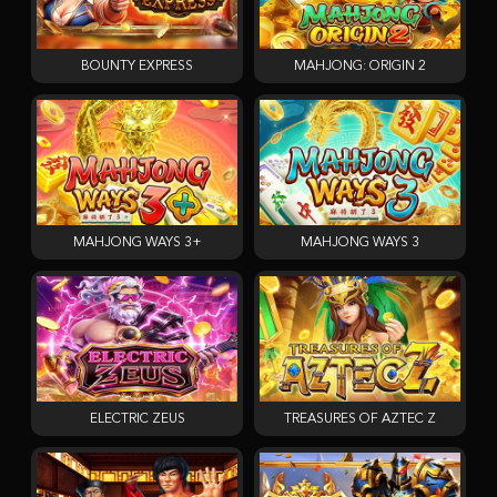
BOUNTY EXPRESS
MAHJONG: ORIGIN 2
MAHJONG WAYS 3+
MAHJONG WAYS 3
ELECTRIC ZEUS
TREASURES OF AZTEC Z