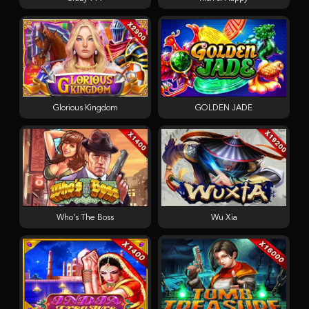
Glorious Kingdom
GOLDEN JADE
Who's The Boss
Wu Xia