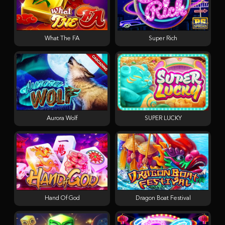
What The FA
Super Rich
Aurora Wolf
SUPER LUCKY
Hand Of God
Dragon Boat Festival