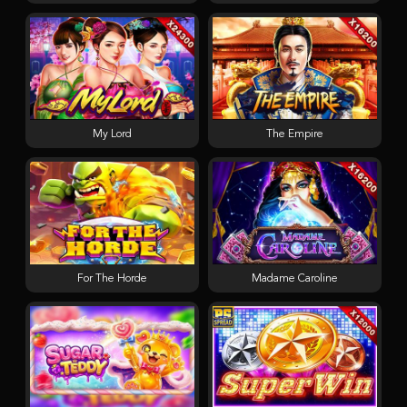
My Lord
The Empire
For The Horde
Madame Caroline