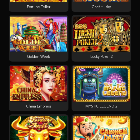
Fortune Teller
Chef Husky
Golden Week
Lucky Poker 2
China Empress
MYSTIC LEGEND 2