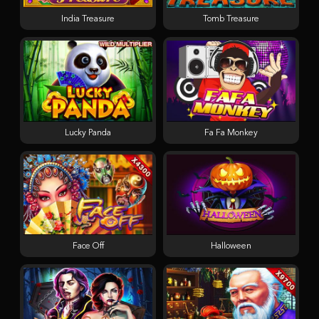
India Treasure
Tomb Treasure
Lucky Panda
Fa Fa Monkey
Face Off
Halloween