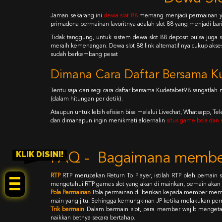
Jaman sekarang ini
dewa slot 88
memang menjadi permainan yan
primadona permainan favoritnya adalah slot 88 yang menjadi bari
Tidak tanggung, untuk sistem dewa slot 88 deposit pulsa j
meraih kemenangan. Dewa slot 88 link alternatif nya cukup akse
sudah berkembang pesat
Dimana Cara Daftar Bersama K
Tentu saja dari segi cara daftar bersama Kudetabet98 sangatlah
(dalam hitungan per detik).
Ataupun untuk lebih efisien bisa melalui Livechat, Whatsapp, 
dan dimanapun ingin menikmati aldernalin
situs game bola dan s
KLIK DISINI!
FAQ - Bagaimana member
RTP
RTP merupakan Return To Player, istilah RTP oleh pemai
mengetahui RTP games slot yang akan di mainkan, pemain akan
Pola Permainan
Pola permainan di berikan kepada member-mem
main yang jitu. Sehingga kemungkinan JP ketika melakukan perm
Trik bermain
Dalam bermain slot, para member wajib mengetah
naikkan betnya secara bertahap.