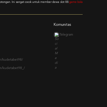
otongan. Ini sangat cocok untuk member dewa slot 88
game bola
Komunitas
Telegram
m/kudetabet98/
om/kudetabet98_/