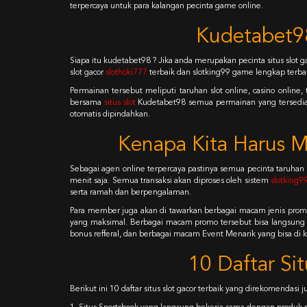
terpercaya untuk para kalangan pecinta game online.
Kudetabet98
Siapa itu kudetabet98 ? Jika anda merupakan pecinta situs slot 
slot gacor
slothoki777
terbaik dan slotking99 game lengkap terba
Permainan tersebut meliputi taruhan slot online, casino onlin
bersama
situs slot
Kudetabet98 semua permainan yang tersedia b
otomatis dipindahkan.
Kenapa Kita Harus M
Sebagai agen online terpercaya pastinya semua pecinta taruhan
menit saja. Semua transaksi akan diproses oleh sistem
slotking9
serta ramah dan berpengalaman.
Para member juga akan di tawarkan berbagai macam jenis prom
yang maksimal. Berbagai macam promo tersebut bisa langsung
bonus refferal, dan berbagai macam Event Menarik yang bisa di kl
10 Daftar Si
Berikut ini 10 daftar situs slot gacor terbaik yang direkomendasi 