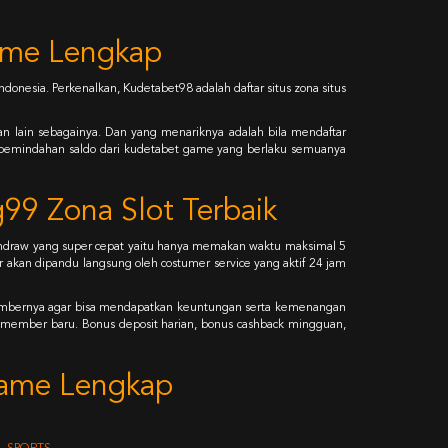
Game Lengkap
donesia. Perkenalkan, Kudetabet98 adalah daftar situs zona situs
dan lain sebagainya. Dan yang menariknya adalah bila mendaftar
uk pemindahan saldo dari kudetabet game yang berlaku semuanya
99 Zona Slot Terbaik
withdraw yang super cepat yaitu hanya memakan waktu maksimal 5
akan dipandu langsung oleh costumer service yang aktif 24 jam
 membernya agar bisa mendapatkan keuntungan serta kemenangan
 member baru. Bonus deposit harian, bonus cashback mingguan,
 Game Lengkap