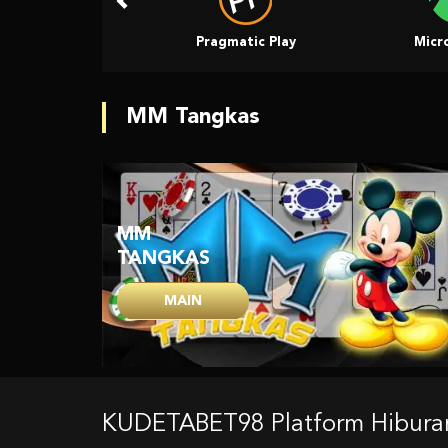
Pragmatic Play
Micr
MM Tangkas
MM
TANGKAS
MAIN
KUDETABET98 Platform Hiburan 