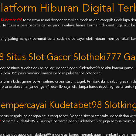
tform Hiburan Digital Terb
e
Kudetabet98
terpercaya resmi dengan tampilan modern dan canggih tidak lupa den
entu saja para pecinta game yang awalnya hanya bermain di darat juga ikut ber
yang paling banyak peminat serta sudah dipercayai oleh ribuan member aktif. Lan
 Situs Slot Gacor Slothoki777 
gacor pastinya sudah tidak asing lagi dengan agen Kudetabet98 selaku bandar game in
ik bola 365 pasti menang karena deposit pulsa tanpa potongan.
e, taruhan bola, game poker online, capsa susun, togel, tembak ikan, sabung ayam 
isa di akses hanya dengan 1 user ID saja loh. Tanpa harus repot lagi serta unt
empercayai Kudetabet98 Slotking
 harus bergabung dengan situs yang tepat. Dengan sistem transaksi deposit dan 
9
bersama kudetabet98. Pastinya bersama agen Kudetabet Slot juga semua member 
o situs slot gacor dan slotking99 indonesia bonus menarik agar membantu para