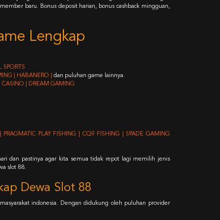
 member baru. Bonus deposit harian, bonus cashback mingguan,
 Game Lengkap
AL SPORTS
AMING | HABANERO |
dan puluhan game lainnya.
BO CASINO | DREAM GAMING
| PRAGMATIC PLAY FISHING | CQ9 FISHING | SPADE GAMING
ri dan pastinya agar kita semua tidak repot lagi memilih jenis
a slot 88.
kap Dewa Slot 88
masyarakat indonesia. Dengan didukung oleh puluhan provider