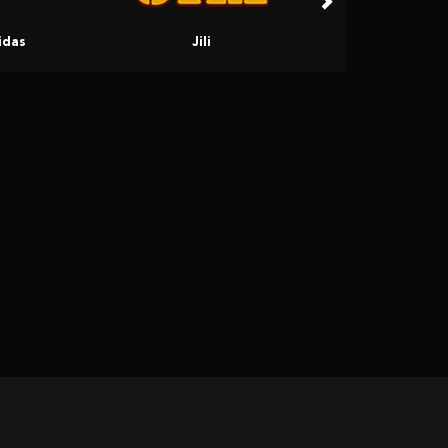
idas
Jili
Gemini