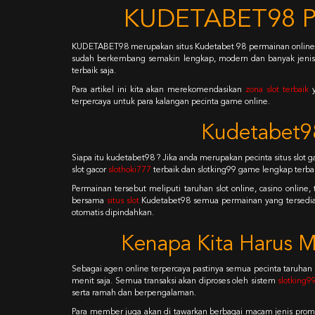
KUDETABET98 Pla
KUDETABET98 merupakan situs Kudetabet 98 permainan onlin
sudah berkembang semakin lengkap, modern dan banyak jenis. T
terbaik saja.
Para artikel ini kita akan merekomendasikan
zona slot terbaik
terpercaya untuk para kalangan pecinta game online.
Kudetabet98
Siapa itu kudetabet98 ? Jika anda merupakan pecinta situs slot 
slot gacor
slothoki777
terbaik dan slotking99 game lengkap terba
Permainan tersebut meliputi taruhan slot online, casino onlin
bersama
situs slot
Kudetabet98 semua permainan yang tersedia b
otomatis dipindahkan.
Kenapa Kita Harus M
Sebagai agen online terpercaya pastinya semua pecinta taruhan
menit saja. Semua transaksi akan diproses oleh sistem
slotking9
serta ramah dan berpengalaman.
Para member juga akan di tawarkan berbagai macam jenis prom